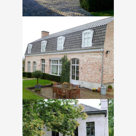
Bekkerzeel – Notelaarstraat
In
Nieuwbouw
Hoeilaart – Leopold I