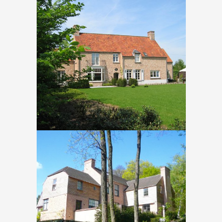
Waver – Verte Voie
In
Nieuwbouw
Terhulpen – Parc
In
Nieuwbouw