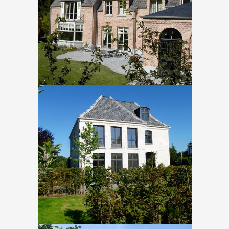
Sint genesius rode – Golf
In
Nieuwbouw
Tervuren – Karel van
lorreinenlaan
In
Nieuwbouw