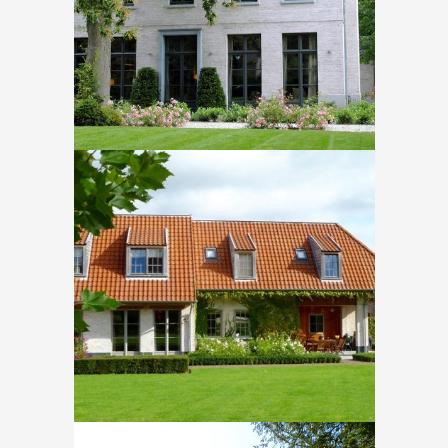
In
Nieuwbouw
Dilbeek – Smissenbos
In
Nieuwbouw