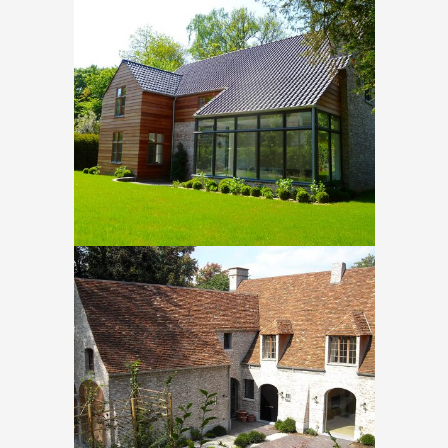
Terhulpen – Corniche
In
Nieuwbouw
Terhulpen- Marcel Coppijn
In
Nieuwbouw