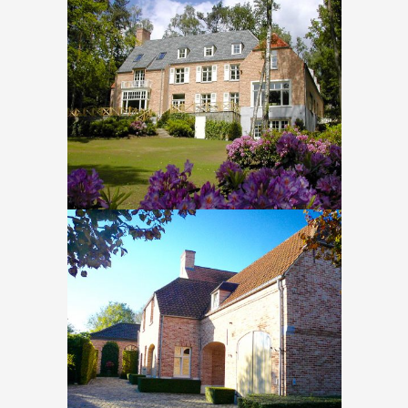
Braine l’Alleud – Etangs
In
Nieuwbouw
Sint Pieters Leeuw – De Elst
In
Nieuwbouw